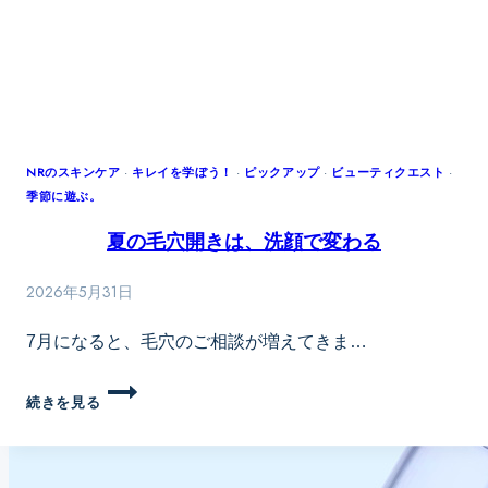
く
ー
「巡
ル
り」
で
──
肌
顔
の
が
衣
ど
替
NRのスキンケア
·
キレイを学ぼう！
·
ピックアップ
·
ビューティクエスト
·
ん
季節に遊ぶ。
え
よ
を
夏の毛穴開きは、洗顔で変わる
り
始
見
め
2026年5月31日
え
よ
る
う！
7月になると、毛穴のご相談が増えてきま…
本
当
夏
続きを見る
の
の
理
毛
由
穴