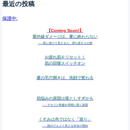
最近の投稿
保護中:
【Coming Soon!】
紫外線ダメージは、夏に終わらない
── 秋に老けて見える人、持ち直す人の差
お疲れ肌をリセット！
肌の回復スイッチオン
夏の毛穴開きは、洗顔で変わる
肌悩みの原因は落としすぎかも
── テカリと乾燥を同時に招く原因
くすみは色ではなく「巡り」
── 顔がどんより見える本当の理由