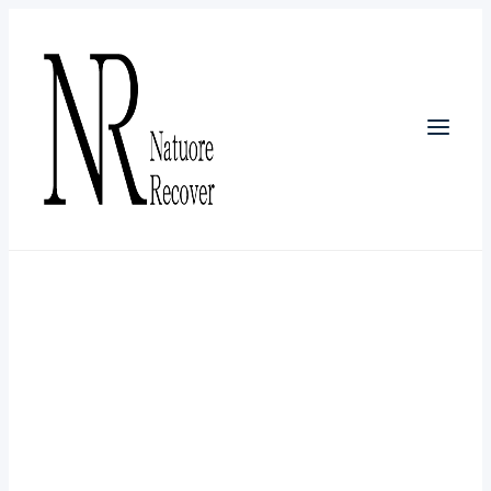
内
容
を
ス
キ
ッ
プ