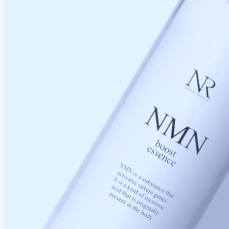
開
き
は、
洗
顔
で
変
わ
る
夏
の
毛
穴
開
き
は、
洗
顔