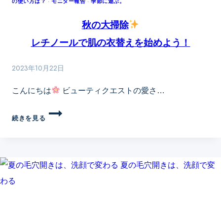
の使い方は？
よ
·
モニター報告
·
季節に遊ぶ。
り
秋の大掃除
見
え
レチノールで肌の衣替えを始めよう！
る
本
2023年10月22日
当
の
こんにちは
ビューティクエストの愛さ…
理
由
秋
続きを見る
く
の
す
大
み
掃
は
除
色
で
レ
は
チ
な
ノ