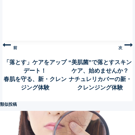
投
前
次
稿
「落とす」ケアをアップ
“美肌菌”で落とすスキン
ナ
デート！
ケア、始めませんか？
ビ
春肌を守る、新・クレン
ナチュレリカバーの新・
ゲ
ジング体験
クレンジング体験
ー
シ
類似投稿
ョ
ン