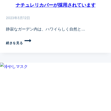
ナチュレリカバーが採用されています
2023年5月12日
静寂なガーデン内は、ハワイらしく自然と…
ハ
続きを見る
ワ
イ
1
位、
全
米
2
位
ワ
イ
キ