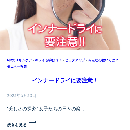
NRのスキンケア
·
キレイを学ぼう！
·
ピックアップ
·
みんなの使い方は？
·
モニター報告
インナードライに要注意！
2023年6月30日
“美しさの探究” 女子たちの日々の楽し…
イ
続きを見る
ン