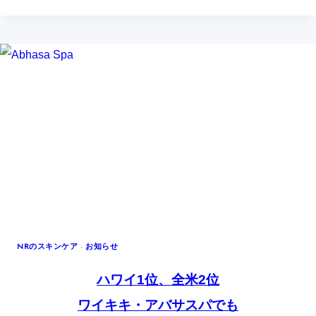
ナ
ー
ド
ラ
イ
に
要
注
意！
NRのスキンケア
·
お知らせ
ハワイ1位、全米2位
ワイキキ・アバサスパでも