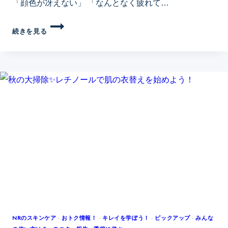
「顔色が冴えない」 「なんとなく疲れて…
く
続きを見る
す
み
は
色
で
は
な
く
「巡
り」
──
顔
が
ど
ん
NRのスキンケア
·
おトク情報！
·
キレイを学ぼう！
·
ピックアップ
·
みんな