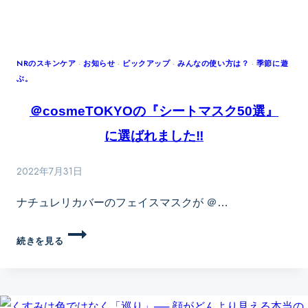
キ・
ア
バ
サ
NRのスキンケア
·
お知らせ
·
ピックアップ
·
みんなの使い方は？
·
季節に遊
ぶ。
ス
パ
＠cosmeTOKYOの『シートマスク50選』
で
も
に選ばれました‼︎
ナ
チ
2022年7月31日
ュ
レ
ナチュレリカバーのフェイスマスクが ＠…
リ
カ
＠
続きを見る
バ
COSMETOKYO
ー
の
が
『シ
採
ー