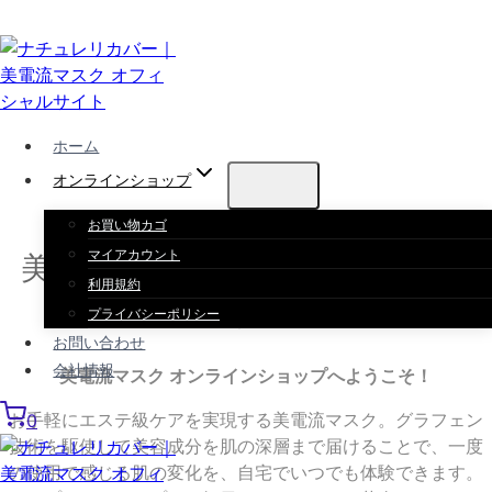
Skip
to
content
ホーム
オンラインショップ
お買い物カゴ
マイアカウント
美電流マスク オンラインショッ
利用規約
プ
プライバシーポリシー
お問い合わせ
会社情報
美電流マスク オンラインショップへようこそ！
お手軽にエステ級ケアを実現する美電流マスク。グラフェン
0
技術を駆使して美容成分を肌の深層まで届けることで、一度
の使用で感じる肌の変化を、自宅でいつでも体験できます。