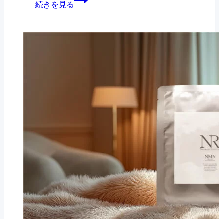
乾
続きを見る
か
き・
燥
ゆ
詰
し
み・
ま
て
ピ
り・
い
リ
た
る
つ
る
の
き
み
に、
の
毛
な
正
穴
ぜ
体
の
テ
そ
違
カ
の
い
る？
不
──
調、