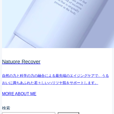
オ
元
セ
と
ル
ほ
ロ
う
ー
れ
ス
い
マ
線
ス
Natuore Recover
に、
ク
集
で
自然の力と科学の力の融合による最先端のエイジングケアで、うる
中
「戻
おいに満ちあふれた若々しいハリツヤ肌をサポートします。
NMN
す」
MORE ABOUT ME
チ
肌
ャ
ケ
検索
ー