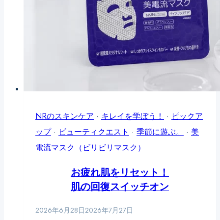
ー
ジ
は、
夏
に
終
わ
NRのスキンケア
ら
·
キレイを学ぼう！
·
ピックア
ップ
·
ビューティクエスト
な
·
季節に遊ぶ。
·
美
電流マスク（ビリビリマスク）
い
──
お疲れ肌をリセット！
秋
肌の回復スイッチオン
に
老
2026年6月28日
2026年7月27日