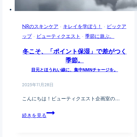
テ
ル
カ
ロ
る？
ー
NRのスキンケア
·
キレイを学ぼう！
·
ピックア
──
ス
ップ
·
ビューティクエスト
·
季節に遊ぶ。
イ
マ
ン
ス
冬こそ、「ポイント保湿」で差がつく
ナ
季節。
ク
ー
で
目元とほうれい線に、集中NMNチャージを。
ド
「戻
2025年11月28日
ラ
す」
イ
こんにちは！ビューティクエスト企画室の…
肌
と
ケ
冬
続きを見る
「水
ア
こ
分
１
そ、