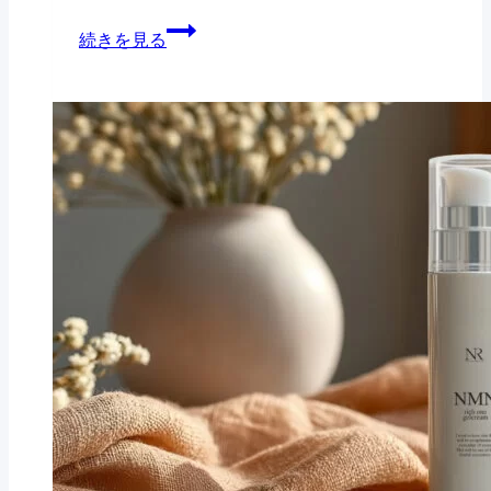
因
ど
毛
続きを見る
肌
ん
穴
悩
よ
の
み
り
悩
の
見
み
原
え
は
因
る
一
は
本
種
落
当
類
と
の
じ
し
理
ゃ
す
由
な
ぎ
く
い
か
す
──