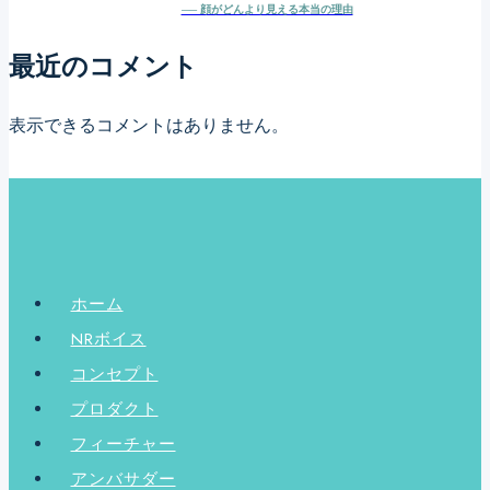
── 顔がどんより見える本当の理由
つ
く
最近のコメント
季
節。
表示できるコメントはありません。
目
元
と
ほ
う
ホーム
れ
NRボイス
い
コンセプト
線
プロダクト
に、
フィーチャー
集
アンバサダー