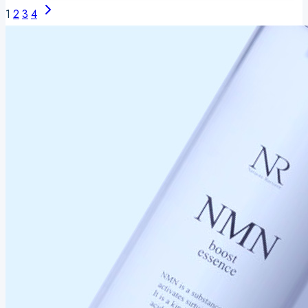
が
月
ペ
次
1
2
3
4
「ポ
届
の
の
ー
イ
か
シ
ペ
ン
ジ
な
ワ
ー
ト
ナ
肌」
は、
ジ
保
ビ
の
老
湿」
話
ゲ
化
で
で
ー
差
は
シ
が
な
ョ
つ
い
ン
く
──
季
バ
節。
イ
目