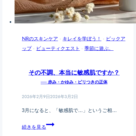
も
み
開
──
は
き・
テ
色
詰
カ
で
NRのスキンケア
ま
·
キレイを学ぼう！
·
ピックア
リ
は
ップ
·
ビューティクエスト
り・
·
季節に遊ぶ。
と
な
た
乾
く
る
その不調、本当に敏感肌ですか？
燥
「巡
み
── 赤み・かゆみ・ピリつきの正体
を
り」
毛
同
──
穴
2026年2月9日
2026年3月2日
時
顔
の
3月になると、「敏感肌で…」というご相…
に
が
違
招
ど
そ
い
続きを見る
く
ん
の
毛