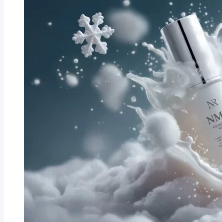
い
シ
み・
肌」
ワ
ピ
の
は、
リ
話
老
つ
乾
化
き
燥
で
の
し
は
正
て
な
体
い
い
る
──
の
バ
に、
イ
な
オ
ぜ
セ