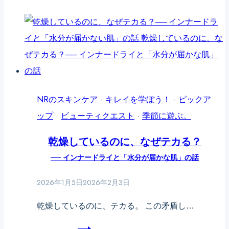
原
よ
不
穴
因
り
調、
の
見
本
悩
え
当
み
る
に
は
本
敏
一
NRのスキンケア
·
キレイを学ぼう！
·
ピックア
当
感
種
ップ
·
ビューティクエスト
·
季節に遊ぶ。
の
肌
類
乾燥しているのに、なぜテカる？
理
で
じ
── インナードライと「水分が届かな肌」の話
由
す
ゃ
か？
な
2026年1月5日
2026年2月3日
──
い
乾燥しているのに、テカる。 この矛盾し…
赤
──
み・
開