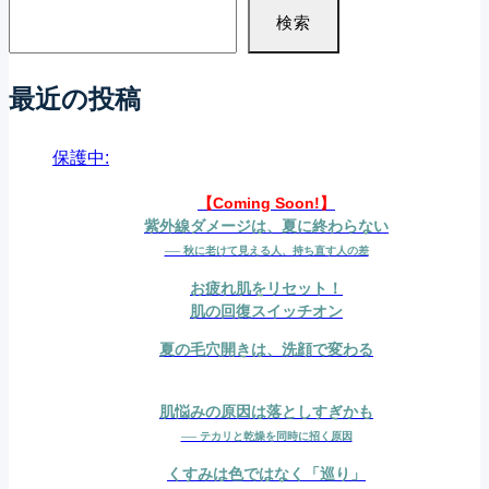
ア
ジ
検索
を。
冬
最近の投稿
こ
保護中:
そ、
「ポ
【Coming Soon!】
紫外線ダメージは、夏に終わらない
イ
── 秋に老けて見える人、持ち直す人の差
ン
お疲れ肌をリセット！
ト
肌の回復スイッチオン
保
夏の毛穴開きは、洗顔で変わる
湿」
で
肌悩みの原因は落としすぎかも
差
── テカリと乾燥を同時に招く原因
が
くすみは色ではなく「巡り」