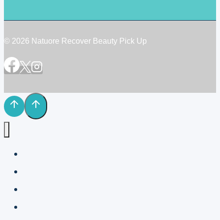
中
NMN
チ
© 2026 Natuore Recover Beauty Pick Up
ャ
ー
ジ
を。
ホーム
NRボイス
コンセプト
プロダクト