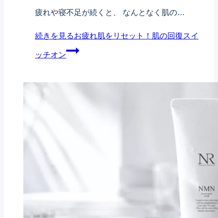
け
疲れや寝不足が続くと、 なんとなく肌の…
て
お
見
続きを見る
お疲れ肌をリセット！肌の回復スイ
疲
え
ッチオン
れ
る
肌
人、
を
持
リ
ち
セ
直
ッ
す
ト！
人
肌
の
の
差
回
【Coming