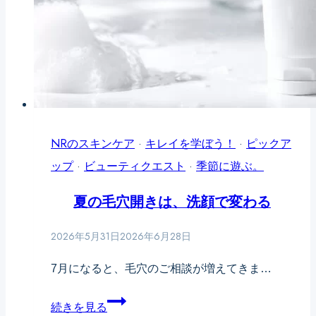
復
Soon!】
ス
紫
イ
外
ッ
線
チ
ダ
オ
メ
NRのスキンケア
ン
·
キレイを学ぼう！
·
ピックア
ー
ップ
·
ビューティクエスト
·
季節に遊ぶ。
ジ
は、
夏の毛穴開きは、洗顔で変わる
夏
に
2026年5月31日
2026年6月28日
終
7月になると、毛穴のご相談が増えてきま…
わ
ら
夏
続きを見る