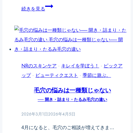
──
く
続きを見る
テ
す
カ
み
リ
は
と
色
乾
で
燥
は
NRのスキンケア
·
キレイを学ぼう！
·
ピックア
を
な
ップ
·
ビューティクエスト
·
季節に遊ぶ。
同
く
毛穴の悩みは一種類じゃない
時
「巡
に
── 開き・詰まり・たるみ毛穴の違い
り」
招
──
2026年3月1日
2026年4月5日
く
顔
4月になると、毛穴のご相談が増えてきま…
原
が