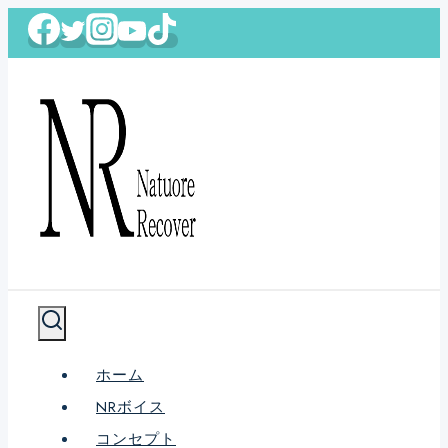
内
容
を
ス
キ
ッ
プ
ホーム
NRボイス
コンセプト