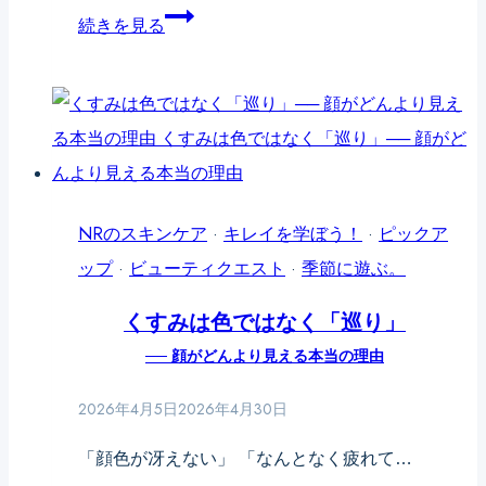
直
毛
肌
続きを見る
す
穴
悩
人
開
み
の
き
の
差
は、
原
洗
因
顔
は
NRのスキンケア
·
キレイを学ぼう！
·
ピックア
で
落
ップ
·
ビューティクエスト
·
季節に遊ぶ。
変
と
くすみは色ではなく「巡り」
わ
し
── 顔がどんより見える本当の理由
る
す
ぎ
2026年4月5日
2026年4月30日
か
「顔色が冴えない」 「なんとなく疲れて…
も