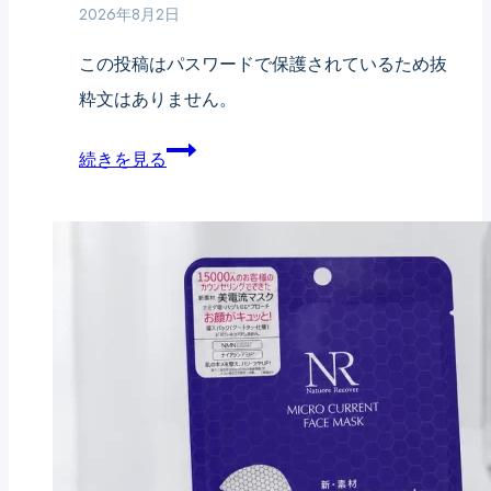
2026年8月2日
この投稿はパスワードで保護されているため抜
粋文はありません。
保
続きを見る
護
中:
【Coming
Soon!】
紫
外
線
ダ
メ