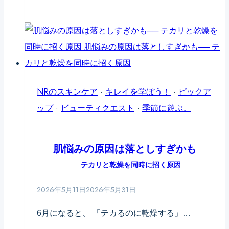
な
の
い
毛
──
穴
秋
開
に
き
老
は、
NRのスキンケア
·
キレイを学ぼう！
·
ピックア
け
洗
ップ
·
ビューティクエスト
·
季節に遊ぶ。
て
顔
見
で
肌悩みの原因は落としすぎかも
え
変
── テカリと乾燥を同時に招く原因
る
わ
人、
る
2026年5月11日
2026年5月31日
持
夏
6月になると、 「テカるのに乾燥する」…
ち
の