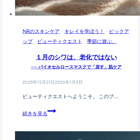
イ
本
ン
当
ナ
に
NRのスキンケア
ー
·
キレイを学ぼう！
·
ピックア
敏
ップ
·
ビューティクエスト
ド
·
季節に遊ぶ。
感
ラ
１月のシワは、老化ではない
肌
イ
── バイオセルロースマスクで「戻す」肌ケア
で
と
す
「水
2025年12月21日
2026年1月5日
か？
分
ビューティクエストへようこそ。 このブ…
──
が
赤
届
１
続きを見る
み・
か
月
か
な
の
ゆ