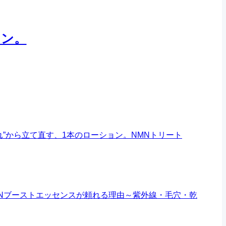
ョン。
れ”から立て直す、1本のローション。
NMNトリート