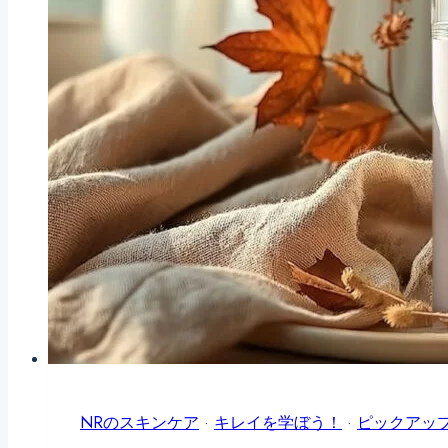
NRのスキンケア
·
キレイを学ぼう！
·
ピックアッ