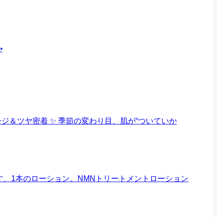
✨
ジ＆ツヤ密着 ✨
季節の変わり目、肌が“ついていか