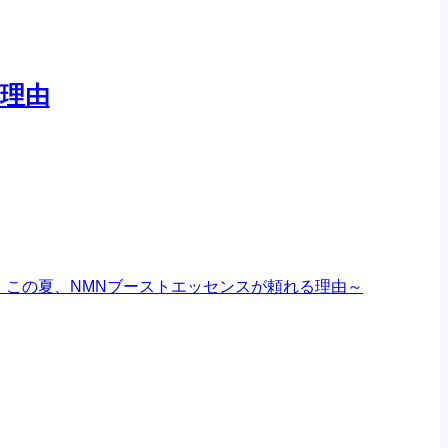
理由
～
この夏、NMNブーストエッセンスが頼れる理由
～