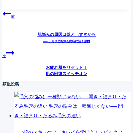
投
前
稿
ナ
肌悩みの原因は落としすぎかも
── テカリと乾燥を同時に招く原因
ビ
ゲ
次
ー
お疲れ肌をリセット！
シ
肌の回復スイッチオン
ョ
類似投稿
ン
NRのスキンケア
·
キレイを学ぼう！
·
ピックア