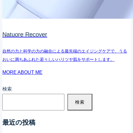
ナ
見
チ
え
ュ
る
Natuore Recover
レ
人、
リ
持
自然の力と科学の力の融合による最先端のエイジングケアで、うる
カ
ち
おいに満ちあふれた若々しいハリツヤ肌をサポートします。
バ
直
MORE ABOUT ME
ー
す
が
人
検索
採
の
検索
用
差
さ
れ
最近の投稿
て