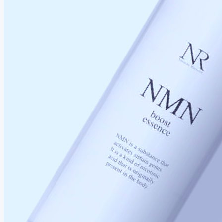
米
て
は、
さ
2
く
夏
れ
位
れ
に
ま
ワ
た
終
し
イ
優
わ
た。
キ
秀
ら
キ・
ク
な
ア
リ
い
バ
ー
──
サ
ム
秋
ス
に
パ
老
で
け
も
て