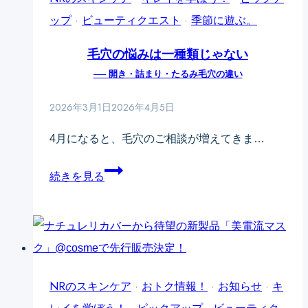
ップ
·
ビューティクエスト
·
季節に遊ぶ。
毛穴の悩みは一種類じゃない
── 開き・詰まり・たるみ毛穴の違い
2026年3月1日
2026年4月5日
4月になると、毛穴のご相談が増えてきま…
毛
続きを見る
穴
の
悩
み
は
NRのスキンケア
·
おトク情報！
·
お知らせ
·
キ
一