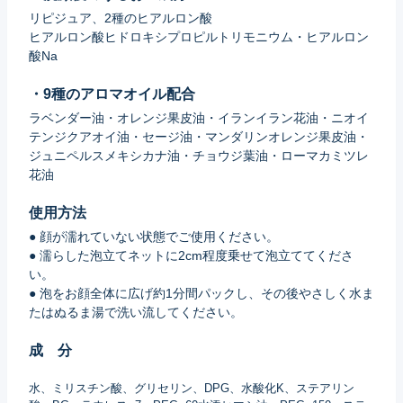
リピジュア、2種のヒアルロン酸
ヒアルロン酸ヒドロキシプロピルトリモニウム・ヒアルロン
酸Na
・9種のアロマオイル配合
ラベンダー油・オレンジ果皮油・イランイラン花油・ニオイ
テンジクアオイ油・セージ油・マンダリンオレンジ果皮油・
ジュニペルスメキシカナ油・チョウジ葉油・ローマカミツレ
花油
使用方法
● 顔が濡れていない状態でご使用ください。
● 濡らした泡立てネットに2cm程度乗せて泡立ててくださ
い。
● 泡をお顔全体に広げ約1分間パックし、その後やさしく水ま
たはぬるま湯で洗い流してください。
成 分
水、ミリスチン酸、グリセリン、DPG、水酸化K、ステアリン