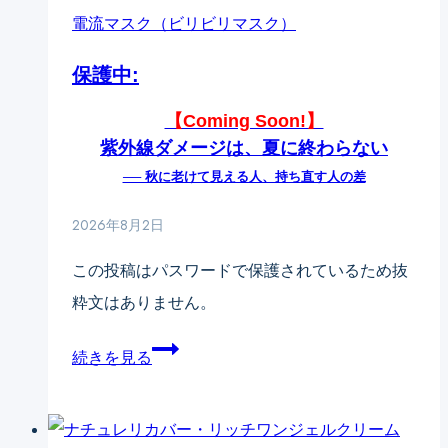
カ
電流マスク（ビリビリマスク）
み
バ
毛
保護中:
ー
穴
か
【Coming Soon!】
の
ら
紫外線ダメージは、夏に終わらない
違
待
── 秋に老けて見える人、持ち直す人の差
い
望
毛
2026年8月2日
の
穴
この投稿はパスワードで保護されているため抜
新
の
粋文はありません。
製
悩
品
み
保
続きを見る
「美
は
護
電
一
中:
流
種
【Coming