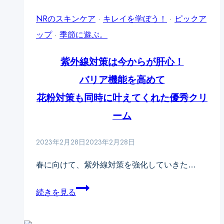
マ
類
Soon!】
NRのスキンケア
·
キレイを学ぼう！
·
ピックア
ス
じ
紫
ップ
·
季節に遊ぶ。
ク」
ゃ
外
@cosme
な
紫外線対策は今からが肝心！
線
で
い
ダ
バリア機能を高めて
先
──
メ
花粉対策も同時に叶えてくれた優秀クリ
行
開
ー
ーム
販
き・
ジ
売
詰
2023年2月28日
2023年2月28日
は、
決
ま
夏
春に向けて、紫外線対策を強化していきた…
定！
り・
に
た
紫
終
続きを見る
る
外
わ
み
線
ら