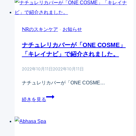
毛
対
な
穴
策
い
の
は
NRのスキンケア
──
·
お知らせ
違
今
秋
ナチュレリカバーが「ONE COSME」
い
か
に
「キレイナビ」で紹介されました。
ら
老
が
け
2022年10月11日
2022年10月11日
肝
て
ナチュレリカバーが「ONE COSME…
心！
見
バ
え
ナ
続きを見る
リ
る
チ
ア
人、
ュ
機
持
レ
能
ち
リ