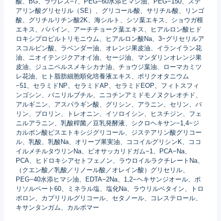
酸、BG、ラウレス−7、PEG−60水添ヒマシ油、PEG−150、ステ
アリン酸グリセリル（SE）、グリコール酸、サリチル酸、リンゴ
酸、グリチルリチン酸2K、海シルト、シソ葉エキス、ショウガ根
エキス、パパイン、アーチチョーク葉エキス、ヒアルロン酸ヒド
ロキシプロピルトリモニウム、ヒアルロン酸Na、3−グリセリルア
スコルビン酸、ラベンダー油、オレンジ果皮油、イランイラン花
油、ニオイテンジクアオイ油、セージ油、マンダリンオレンジ果
皮油、ジュニペルスメキシカナ油、チョウジ葉油、ローマカミツ
レ花油、ヒト脂肪細胞順化培養液エキス、ポリクオタニウム
−51、セラミドNP、セラミドAP、セラミドEOP、フィトスフィ
ンゴシン、バニリルブチル、ニコチンアミドモノヌクレオチド、
アルギニン、アスパラギン酸、グリシン、アラニン、セリン、バ
リン、プロリン、トレオニン、イソロイシン、ヒスチジン、フェ
ニルアラニン、乳酸桿菌／豆乳発酵液、シクロヘキサン−1,4−ジ
カルボン酸ビスエトキシジグリコール、ジステアリン酸グリコー
ル、乳酸、乳酸Na、オリーブ果実油、ココイルグリシンK、ココ
イルメチルタウリンNa、ビオサッカリドガム−1、PCA−Na、
PCA、ヒドロキシアセトフェノン、ラウロイルラクチレートNa、
（クエン酸／乳酸／リノール酸／オレイン酸）グリセリル、
PEG−40水添ヒマシ油、EDTA−2Na、1,2−ヘキサンジオール、ポ
リソルベート60、ミネラル塩、塩化Na、ラウリルベタイン、トロ
ポロン、カプリリルグリコール、セタノール、コレステロール、
キサンタンガム、カルボマー