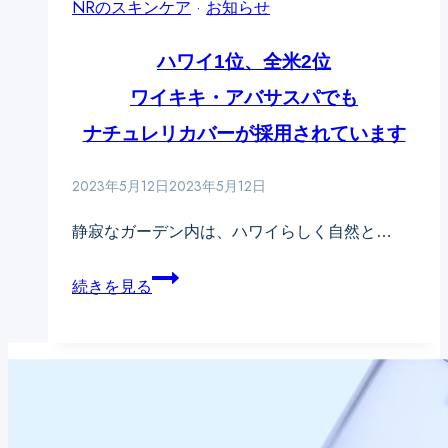
NRのスキンケア
·
お知らせ
を
直
カ
高
ハワイ1位、全米2位
す
バ
め
人
ワイキキ・アバサスパでも
ー
て
の
が
ナチュレリカバーが採用されています
花
差
「ONE
2023年5月12日
粉
2023年5月12日
【Coming
COSME」
対
Soon!】
「キ
静寂なガーデン内は、ハワイらしく自然と…
策
紫
レ
ハ
も
外
続きを見る
イ
ワ
同
線
ナ
イ
時
ダ
ビ」
1
に
メ
で
位、
叶
ー
紹
全
え
ジ
介