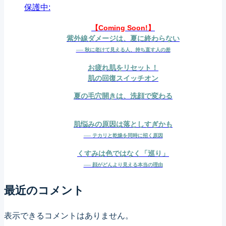
保護中:
い
ま
【Coming Soon!】
紫外線ダメージは、夏に終わらない
す
── 秋に老けて見える人、持ち直す人の差
お疲れ肌をリセット！
肌の回復スイッチオン
夏の毛穴開きは、洗顔で変わる
肌悩みの原因は落としすぎかも
── テカリと乾燥を同時に招く原因
くすみは色ではなく「巡り」
── 顔がどんより見える本当の理由
最近のコメント
表示できるコメントはありません。