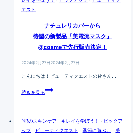
レイを学ぼう！
·
ピックアップ
·
ビューティク
種
エスト
類
ナチュレリカバーから
じ
待望の新製品「美電流マスク」
ゃ
な
@cosmeで先行販売決定！
い
2024年2月27日
2024年2月27日
──
開
こんにちは！ビューティクエストの皆さん…
き・
ナ
続きを見る
詰
チ
ま
ュ
り・
レ
NRのスキンケア
·
キレイを学ぼう！
·
ピックア
た
リ
ップ
·
ビューティクエスト
·
季節に遊ぶ。
·
美
る