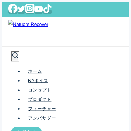
内
容
を
ス
キ
ッ
プ
ホーム
NRボイス
コンセプト
プロダクト
フィーチャー
アンバサダー