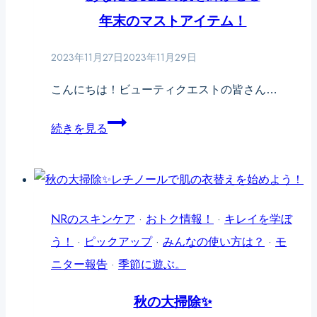
の
年末のマストアイテム！
秘
2023年11月27日
2023年11月29日
密。
こんにちは！ビューティクエストの皆さん…
あ
続きを見る
な
た
と
友
NRのスキンケア
·
おトク情報！
·
キレイを学ぼ
達
う！
·
ピックアップ
·
みんなの使い方は？
·
モ
の
ニター報告
·
季節に遊ぶ。
肌
秋の大掃除✨
を