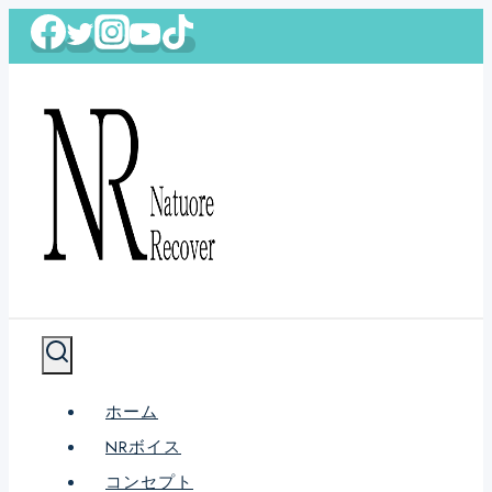
内
容
を
ス
キ
ッ
プ
ホーム
NRボイス
コンセプト