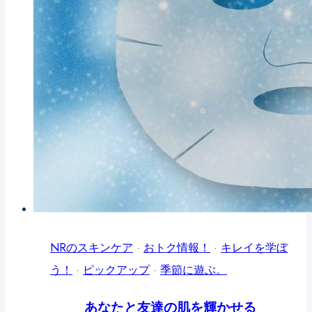
ッ
と
ク
マ
が
ス
教
ク」
え
る、
ナ
チ
ュ
レ
リ
NRのスキンケア
·
おトク情報！
·
キレイを学ぼ
カ
う！
·
ピックアップ
·
季節に遊ぶ。
バ
ー
あなたと友達の肌を輝かせる