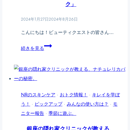
望
ク」
の
2024年1月27日
2024年8月26日
新
製
こんにちは！ビューティクエストの皆さん…
品
冬
続きを見る
「美
の
電
夜
流
の
マ
美
ス
容
NRのスキンケア
·
おトク情報！
·
キレイを学ぼ
ク」
リ
う！
·
ピックアップ
·
みんなの使い方は？
·
モ
@cosme
ラ
ニター報告
·
季節に遊ぶ。
で
ッ
先
銀座の隠れ家クリニックが教える、
ク