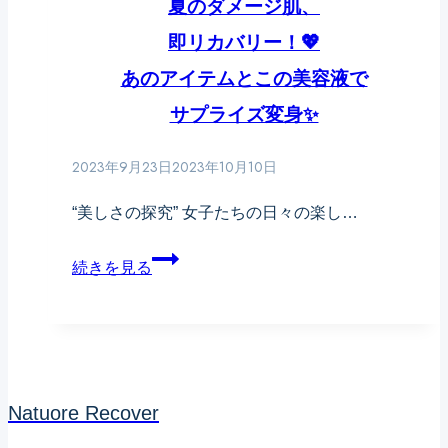
夏のダメージ肌、
即リカバリー！💖
あのアイテムとこの美容液で
サプライズ変身✨
2023年9月23日
2023年10月10日
“美しさの探究” 女子たちの日々の楽し…
夏
続きを見る
の
ダ
メ
ー
Natuore Recover
ジ