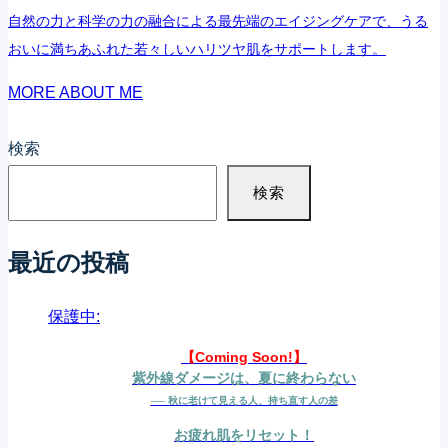
肌、
自然の力と科学の力の融合による最先端のエイジングケアで、うる
即
おいに満ちあふれた若々しいハリツヤ肌をサポートします。
リ
MORE ABOUT ME
カ
バ
検索
リ
検索
ー！
💖
最近の投稿
あ
の
保護中:
ア
イ
【Coming Soon!】
紫外線ダメージは、夏に終わらない
テ
── 秋に老けて見える人、持ち直す人の差
ム
お疲れ肌をリセット！