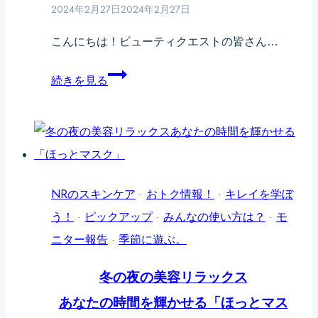
2024年2月27日
2024年2月27日
マ
ス
こんにちは！ビューティクエストの皆さん…
ク
ナ
続きを見る
に
チ
迫
ュ
る！
レ
リ
カ
NRのスキンケア
·
おトク情報！
·
キレイを学ぼ
バ
う！
·
ピックアップ
·
みんなの使い方は？
·
モ
ー
ニター報告
·
季節に遊ぶ。
か
冬の夜の美容リラックス
ら
あなたの時間を輝かせる「ほっとマス
待