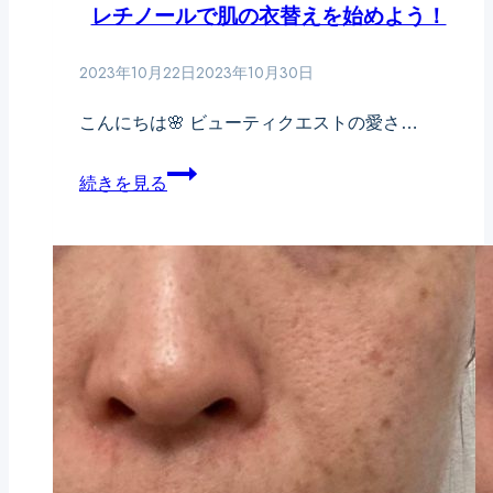
レチノールで肌の衣替えを始めよう！
輝
か
2023年10月22日
2023年10月30日
せ
る
こんにちは🌸 ビューティクエストの愛さ…
年
秋
続きを見る
末
の
の
大
マ
掃
ス
除
ト
✨
ア
レ
イ
チ
テ
ノ
ム！
ー