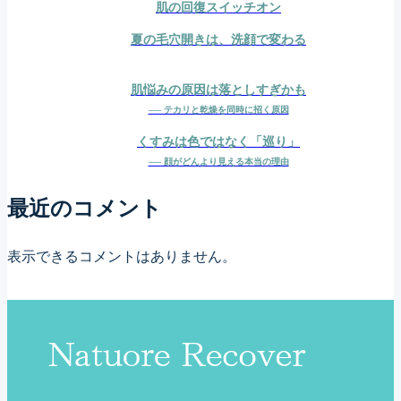
と
肌の回復スイッチオン
こ
夏の毛穴開きは、洗顔で変わる
の
美
肌悩みの原因は落としすぎかも
── テカリと乾燥を同時に招く原因
容
くすみは色ではなく「巡り」
液
── 顔がどんより見える本当の理由
で
サ
最近のコメント
プ
表示できるコメントはありません。
ラ
イ
ズ
変
身