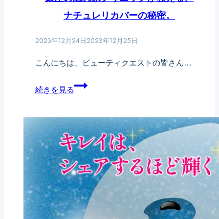
行
ナチュレリカバーの秘密。
ス
販
あ
売
2023年12月24日
2023年12月25日
な
決
た
こんにちは、ビューティクエストの皆さん…
定！
の
銀
続きを見る
時
座
間
の
を
隠
輝
れ
か
家
せ
ク
る
リ
「ほ
ニ
っ