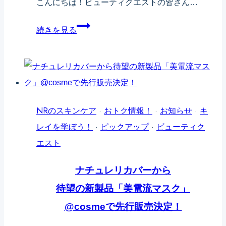
こんにちは！ビューティクエストの皆さん…
「ビ
続きを見る
リ
ビ
リ
マ
ス
NRのスキンケア
·
おトク情報！
·
お知らせ
·
キ
ク」
レイを学ぼう！
·
ピックアップ
·
ビューティク
っ
エスト
て
ナチュレリカバーから
何？
待望の新製品「美電流マスク」
美
電
@cosmeで先行販売決定！
流