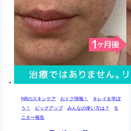
ル
で
肌
の
衣
替
え
を
始
め
NRのスキンケア
·
おトク情報！
·
キレイを学ぼ
よ
う！
·
ピックアップ
·
みんなの使い方は？
·
モ
う！
ニター報告