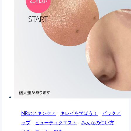
リ
カ
バ
リ
ー！
💖
あ
の
ア
イ
テ
ム
NRのスキンケア
·
キレイを学ぼう！
·
ピックア
と
ップ
·
ビューティクエスト
·
みんなの使い方
こ