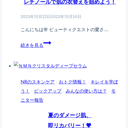
レチノールで肌の衣替えを始めよう！
ッ
ク
2023年10月22日
2023年10月30日
が
教
こんにちは🌸 ビューティクエストの愛さ…
え
秋
続きを見る
る、
の
ナ
大
チ
掃
ュ
除
NRのスキンケア
·
おトク情報！
·
キレイを学ぼ
レ
✨
う！
·
ピックアップ
·
みんなの使い方は？
·
モ
リ
レ
ニター報告
カ
チ
バ
夏のダメージ肌、
ノ
ー
即リカバリー！💖
ー