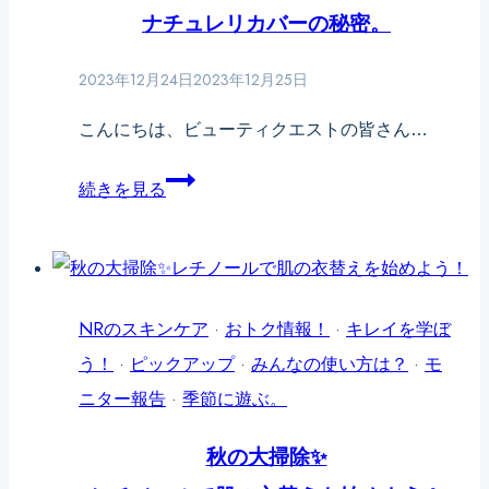
と
ナチュレリカバーの秘密。
マ
2023年12月24日
2023年12月25日
ス
ク」
こんにちは、ビューティクエストの皆さん…
銀
続きを見る
座
の
隠
れ
NRのスキンケア
·
おトク情報！
·
キレイを学ぼ
家
う！
·
ピックアップ
·
みんなの使い方は？
·
モ
ク
ニター報告
·
季節に遊ぶ。
リ
秋の大掃除✨
ニ