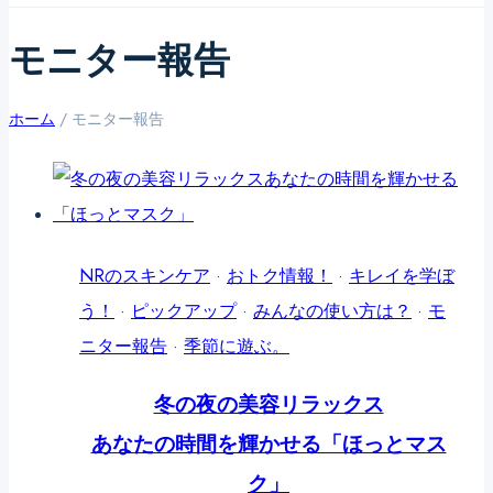
モニター報告
ホーム
/
モニター報告
NRのスキンケア
·
おトク情報！
·
キレイを学ぼ
う！
·
ピックアップ
·
みんなの使い方は？
·
モ
ニター報告
·
季節に遊ぶ。
冬の夜の美容リラックス
あなたの時間を輝かせる「ほっとマス
ク」