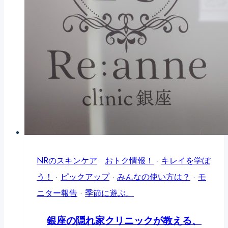
ス
あ
な
た
の
時
間
を
輝
か
NRのスキンケア
·
おトク情報！
·
キレイを学ぼ
せ
う！
·
ピックアップ
·
みんなの使い方は？
·
モ
る
ニター報告
·
季節に遊ぶ。
「ほ
っ
銀座の隠れ家クリニックが教える、