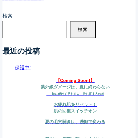
注
意！
検索
検索
最近の投稿
保護中:
【Coming Soon!】
紫外線ダメージは、夏に終わらない
── 秋に老けて見える人、持ち直す人の差
お疲れ肌をリセット！
肌の回復スイッチオン
夏の毛穴開きは、洗顔で変わる