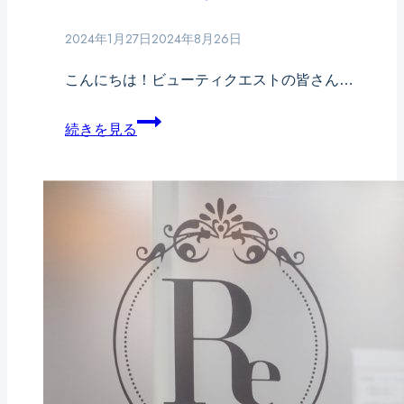
2024年1月27日
2024年8月26日
こんにちは！ビューティクエストの皆さん…
冬
続きを見る
の
夜
の
美
容
リ
ラ
ッ
ク