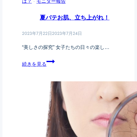
は？
·
モニター報告
の
美
夏バテお肌、立ち上がれ！
容
2023年7月22日
2023年7月24日
液
で
“美しさの探究” 女子たちの日々の楽し…
サ
夏
プ
続きを見る
バ
ラ
テ
イ
お
ズ
肌、
変
立
身
ち
✨
上