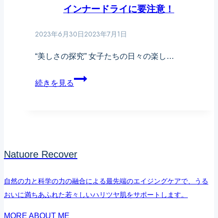
インナードライに要注意！
2023年6月30日
2023年7月1日
“美しさの探究” 女子たちの日々の楽し…
イ
続きを見る
ン
ナ
ー
ド
Natuore Recover
ラ
イ
自然の力と科学の力の融合による最先端のエイジングケアで、うる
に
おいに満ちあふれた若々しいハリツヤ肌をサポートします。
要
MORE ABOUT ME