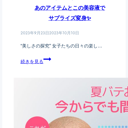
の
ル
あのアイテムとこの美容液で
秘
で
サプライズ変身✨
密。
肌
2023年9月23日
2023年10月10日
の
衣
“美しさの探究” 女子たちの日々の楽し…
替
夏
え
続きを見る
の
を
ダ
始
メ
め
ー
よ
ジ
う！
肌、
即