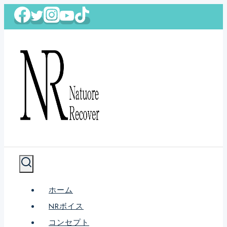
内
容
を
ス
キ
ッ
プ
ホーム
NRボイス
コンセプト